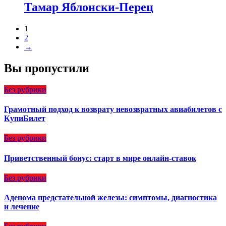
Тамар Яблонски-Перец
1
2
→
Вы пропустили
Без рубрики
Грамотный подход к возврату невозвратных авиабилетов с
КупиБилет
Без рубрики
Приветственный бонус: старт в мире онлайн-ставок
Без рубрики
Аденома предстательной железы: симптомы, диагностика
и лечение