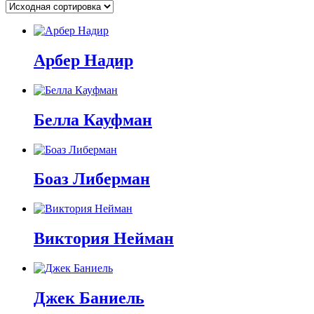
Арбер Надир
Белла Кауфман
Боаз Либерман
Виктория Нейман
Джек Баниель