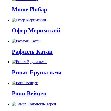
Моше Инбар
Офер Меримский
Рафаэль Катан
Ринат Ерушальми
Рони Вейцен