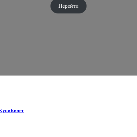
Перейти
 КупиБилет