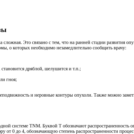
зы
омы, о которых необходимо незамедлительно сообщить врачу:
 становится дряблой, шелушится и т.п.;
ли гноя;
еподвижность и неровные контуры опухоли. Также можно замет
дной системе TNM. Буквой Т обозначают распространенность оп
фру от 0 до 4, обозначающую степень распространенности процесс