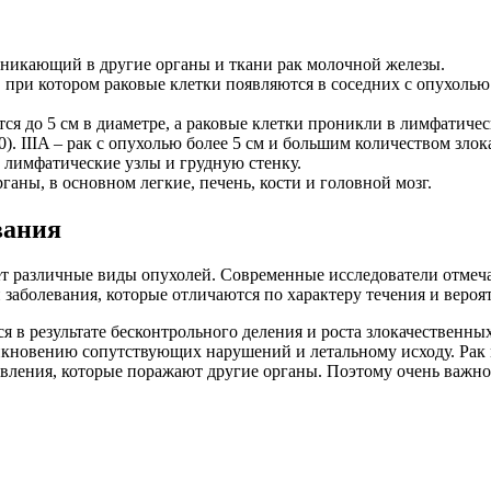
оникающий в другие органы и ткани рак молочной железы.
при котором раковые клетки появляются в соседних с опухолью 
ается до 5 см в диаметре, а раковые клетки проникли в лимфати
M0). IIIA – рак с опухолью более 5 см и большим количеством зло
, лимфатические узлы и грудную стенку.
рганы, в основном легкие, печень, кости и головной мозг.
вания
ет различные виды опухолей. Современные исследователи отмеч
 заболевания, которые отличаются по характеру течения и вероя
тся в результате бесконтрольного деления и роста злокачествен
никновению сопутствующих нарушений и летальному исходу. Рак 
твления, которые поражают другие органы. Поэтому очень важно