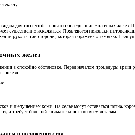
отекает;
оводом для того, чтобы пройти обследование молочных желез. 
ожет существенно искажаться. Появляются признаки интоксикац
жении рукой с той стороны, которая поражена опухолью. В запу
лочных желез
ении в спокойно обстановке. Перед началом процедуры врачи р
ть болезнь.
в:
ов и шелушением кожи. На белье могут оставаться пятна, короч
груди требует большой внимательности ко всем деталям.
ркалом в положении стоя