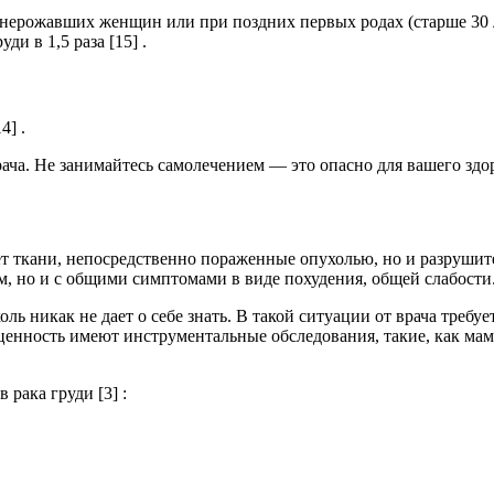
у нерожавших женщин или при поздних первых родах (старше 30 л
ди в 1,5 раза [15] .
4] .
ча. Не занимайтесь самолечением — это опасно для вашего здо
ет ткани, непосредственно пораженные опухолью, но и разрушит
м, но и с общими симптомами в виде похудения, общей слабости
холь никак не дает о себе знать. В такой ситуации от врача треб
ценность имеют инструментальные обследования, такие, как ма
рака груди [3] :