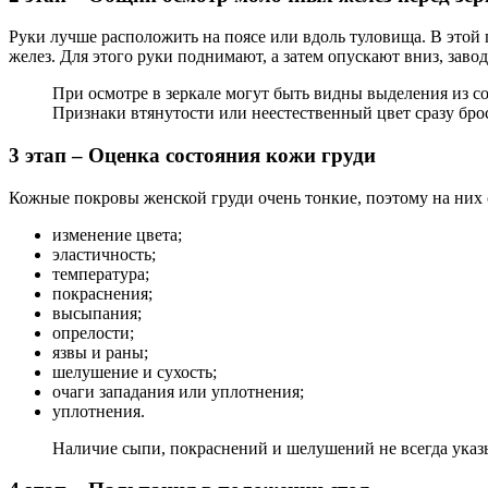
Руки лучше расположить на поясе или вдоль туловища. В этой
желез. Для этого руки поднимают, а затем опускают вниз, зав
При осмотре в зеркале могут быть видны выделения из сосков, следы которых можно не заметить на белье. Нужно обратить внимание на состояние альвеол и форму сосков.
Признаки втянутости или неестественный цвет сразу брос
3 этап – Оценка состояния кожи груди
Кожные покровы женской груди очень тонкие, поэтому на них 
изменение цвета;
эластичность;
температура;
покраснения;
высыпания;
опрелости;
язвы и раны;
шелушение и сухость;
очаги западания или уплотнения;
уплотнения.
Наличие сыпи, покраснений и шелушений не всегда указ