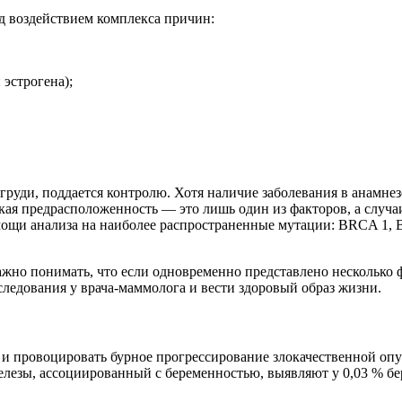
д воздействием комплекса причин:
эстрогена);
руди, поддается контролю. Хотя наличие заболевания в анамнезе
кая предрасположенность — это лишь один из факторов, а случаи
ощи анализа на наиболее распространенные мутации: BRCA 1, 
жно понимать, что если одновременно представлено несколько фа
следования у врача-маммолога и вести здоровый образ жизни.
к и провоцировать бурное прогрессирование злокачественной оп
елезы, ассоциированный с беременностью, выявляют у 0,03 % бе