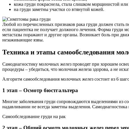
кожа груди покраснела, стала слишком морщинистой или 
на груди заметны участки со втянутой кожей.
Любой из перечисленных признаков рака груди должен стать п
если пациентка не получает должного лечения. Форма груди м
метастазы поражают и другие органы. Возникает боль при дви
незаживающие язвы.
Техника и этапы самообследования мо
Самодиагностику молочных желез проводят при хорошем освещ
процедуры – убедиться, что молочная железа здорова, а не иска
Алгоритм самообследования молочных желез состоит из 6 шаго
1 этап – Осмотр бюстгальтера
Многие заболевания груди сопровождаются выделениями из соск
надавливании не всегда заметны выделения. Самодиагностика 
Самообследование груди на рак
2 этап – Общий осмотр молочных желез перед зе