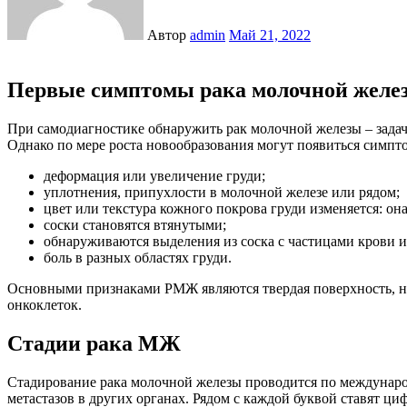
Автор
admin
Май 21, 2022
Первые симптомы рака молочной желе
При самодиагностике обнаружить рак молочной железы – задача сложная. Это связано с тем, что на ранней стадии развития опухоли болевые ощущения зачастую практически отсутствуют.
Однако по мере роста новообразования могут появиться симпт
деформация или увеличение груди;
уплотнения, припухлости в молочной железе или рядом;
цвет или текстура кожного покрова груди изменяется: она
соски становятся втянутыми;
обнаруживаются выделения из соска с частицами крови и
боль в разных областях груди.
Основными признаками РМЖ являются твердая поверхность, н
онкоклеток.
Стадии рака МЖ
Стадирование рака молочной железы проводится по междунаро
метастазов в других органах. Рядом с каждой буквой ставят ци