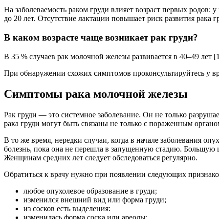
На заболеваемость раком груди влияет возраст первых родов: 
до 20 лет. Отсутствие лактации повышает риск развития рака гру
В каком возрасте чаще возникает рак груди?
В 35 % случаев рак молочной железы развивается в 40–49 лет [1
При обнаружении схожих симптомов проконсультируйтесь у вра
Симптомы рака молочной железы
Рак груди — это системное заболевание. Он не только разруша
рака груди могут быть связаны не только с пораженным органо
В то же время, нередки случаи, когда в начале заболевания опу
болезнь, пока она не перешла в запущенную стадию. Большую 
Женщинам средних лет следует обследоваться регулярно.
Обратиться к врачу нужно при появлении следующих признаков 
любое опухолевое образование в груди;
изменился внешний вид или форма груди;
из сосков есть выделения:
изменилась форма соска или ареолы;