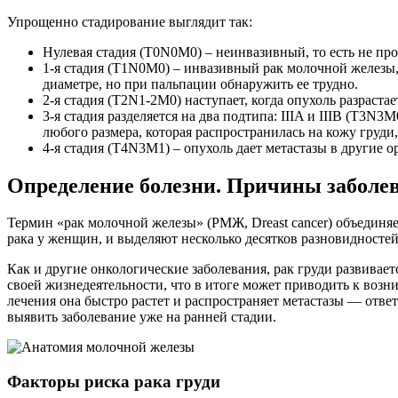
Упрощенно стадирование выглядит так:
Нулевая стадия (T0N0M0) – неинвазивный, то есть не пр
1-я стадия (Т1N0M0) – инвазивный рак молочной железы, 
диаметре, но при пальпации обнаружить ее трудно.
2-я стадия (Т2N1-2M0) наступает, когда опухоль разраст
3-я стадия разделяется на два подтипа: IIIA и IIIB (Т3N3
любого размера, которая распространилась на кожу груди
4-я стадия (Т4N3M1) – опухоль дает метастазы в другие о
Определение болезни. Причины заболе
Термин «рак молочной железы» (РМЖ, Dreast cancer) объединя
рака у женщин, и выделяют несколько десятков разновидностей
Как и другие онкологические заболевания, рак груди развивае
своей жизнедеятельности, что в итоге может приводить к воз
лечения она быстро растет и распространяет метастазы — отве
выявить заболевание уже на ранней стадии.
Факторы риска рака груди