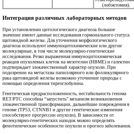
(лобэктомия).
Интеграция различных лабораторных методов
При установлении цитологического диагноза большое
значение имеют данные исследования гормонального статуса
щитовидной железы. Для уточнения морфологического
диагноза используют иммуноцитохимические или другие
молекулярные, в том числе молекулярно-генетические
исследования. Резко выраженная иммуноцитохимическая
реакция опухолевых клеток на мезотелин (HBME) и галектин
подтверждает злокачественный характер опухоли. При
подозрении на метастазы папиллярного или фолликулярного
рака щитовидной железы возможно уточнение природы с
помощью определения тиреоглобулина.
Генетическая предрасположенность, нестабильность генома
RET/PTC способны “запустить” механизм возникновения
злокачественной трансформации, дальнейшие повреждения в
геноме (ТР53, CTNNB1 и другие генетические изменения
способствуют прогрессии опухоли). В зависимости от
молекулярно-генетических находок можно определять
фенотипические особенности опухоли и прогноз заболевания.