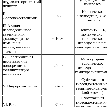
неудовлетворительный
контролем
пунктат:
Клиническое
II.
0-3
наблюдение, УЗИ
Доброкачественный:
контроль
III.Атипия
неопределенного
Повторить ТАБ,
значения или
молекулярно-
фолликулярные
~ 10-30
генетическое
изменения
исследование ил
неопределенного
гемитиреоидэктом
значения
IV.Фолликулярная
Молекулярно-
неоплазия или
генетическое
подозрение на
25-40
исследование ил
фолликулярную
гемитиреоидэктом
неоплазию
Субтотальная
тиреоидэктомия и
V. Подозрение на рак:
50-75
гемитиреоидэтоми
(лобэктомия)
Субтотальная
тиреоидэктомия и
VI. Рак:
97-99
гемитиреоидэтоми