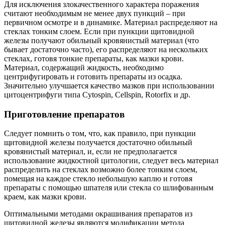
Для исключения злокачественного характера поражения
считают необходимым не менее двух пункций – при
первичном осмотре и в динамике. Материал распределяют на
стеклах тонким слоем. Если при пункции щитовидной
железы получают обильный кровянистый материал (что
бывает достаточно часто), его распределяют на нескольких
стеклах, готовя тонкие препараты, как мазки крови.
Материал, содержащий жидкость, необходимо
центрифугировать и готовить препараты из осадка.
Значительно улучшается качество мазков при использовании
цитоцентрифуги типа Cytospin, Сellspin, Rotorfix и др.
Приготовление препаратов
Следует помнить о том, что, как правило, при пункции
щитовидной железы получается достаточно обильный
кровянистый материал, и, если не предполагается
использование жидкостной цитологии, следует весь материал
распределить на стеклах возможно более тонким слоем,
помещая на каждое стекло небольшую каплю и готовя
препараты с помощью шпателя или стекла со шлифованным
краем, как мазки крови.
Оптимальными методами окрашивания препаратов из
щитовидной железы являются модификации метода