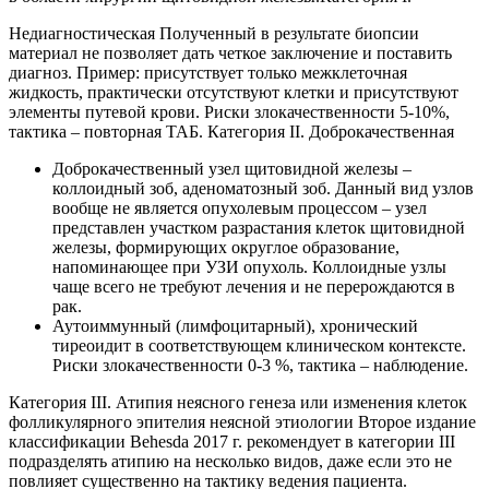
Недиагностическая Полученный в результате биопсии
материал не позволяет дать четкое заключение и поставить
диагноз. Пример: присутствует только межклеточная
жидкость, практически отсутствуют клетки и присутствуют
элементы путевой крови. Риски злокачественности 5-10%,
тактика – повторная ТАБ. Категория II. Доброкачественная
Доброкачественный узел щитовидной железы –
коллоидный зоб, аденоматозный зоб. Данный вид узлов
вообще не является опухолевым процессом – узел
представлен участком разрастания клеток щитовидной
железы, формирующих округлое образование,
напоминающее при УЗИ опухоль. Коллоидные узлы
чаще всего не требуют лечения и не перерождаются в
рак.
Аутоиммунный (лимфоцитарный), хронический
тиреоидит в соответствующем клиническом контексте.
Риски злокачественности 0-3 %, тактика – наблюдение.
Категория III. Атипия неясного генеза или изменения клеток
фолликулярного эпителия неясной этиологии Второе издание
классификации Behesda 2017 г. рекомендует в категории III
подразделять атипию на несколько видов, даже если это не
повлияет существенно на тактику ведения пациента.