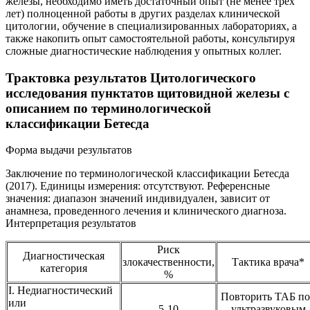
железы, необходимо иметь достаточный опыт (не менее трех
лет) полноценной работы в других разделах клинической
цитологии, обучение в специализированных лабораториях, а
также накопить опыт самостоятельной работы, консультируя
сложные диагностические наблюдения у опытных коллег.
Трактовка результатов Цитологического
исследования пунктатов щитовидной железы с
описанием по терминологической
классификации Бетесда
Форма выдачи результатов
Заключение по терминологической классификации Бетесда
(2017). Единицы измерения: отсутствуют. Референсные
значения: диапазон значений индивидуален, зависит от
анамнеза, проведенного лечения и клинического диагноза.
Интерпретация результатов
Риск
Диагностическая
злокачественности,
Тактика врача*
категория
%
I. Недиагностический
Повторить ТАБ по
или
5-10
ультразвуковым