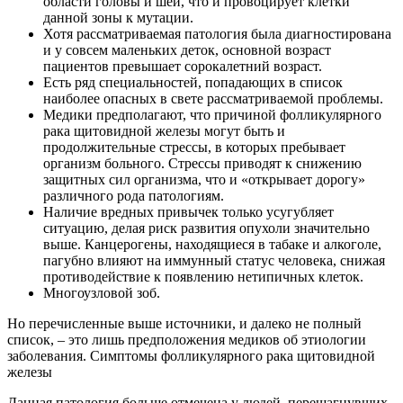
области головы и шеи, что и провоцирует клетки
данной зоны к мутации.
Хотя рассматриваемая патология была диагностирована
и у совсем маленьких деток, основной возраст
пациентов превышает сорокалетний возраст.
Есть ряд специальностей, попадающих в список
наиболее опасных в свете рассматриваемой проблемы.
Медики предполагают, что причиной фолликулярного
рака щитовидной железы могут быть и
продолжительные стрессы, в которых пребывает
организм больного. Стрессы приводят к снижению
защитных сил организма, что и «открывает дорогу»
различного рода патологиям.
Наличие вредных привычек только усугубляет
ситуацию, делая риск развития опухоли значительно
выше. Канцерогены, находящиеся в табаке и алкоголе,
пагубно влияют на иммунный статус человека, снижая
противодействие к появлению нетипичных клеток.
Многоузловой зоб.
Но перечисленные выше источники, и далеко не полный
список, – это лишь предположения медиков об этиологии
заболевания. Симптомы фолликулярного рака щитовидной
железы
Данная патология больше отмечена у людей, перешагнувших