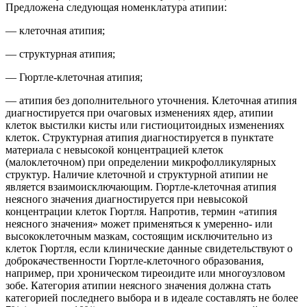
Предложена следующая номенклатура атипии:
— клеточная атипия;
— структурная атипия;
— Гюртле-клеточная атипия;
— атипия без дополнительного уточнения. Клеточная атипия
диагностируется при очаговых изменениях ядер, атипии
клеток выстилки кисты или гистиоцитоидных изменениях
клеток. Структурная атипия диагностируется в пунктате
материала с невысокой концентрацией клеток
(малоклеточном) при определении микрофолликулярных
структур. Наличие клеточной и структурной атипии не
является взаимоисключающим. Гюртле-клеточная атипия
неясного значения диагностируется при невысокой
концентрации клеток Гюртля. Напротив, термин «атипия
неясного значения» может применяться к умеренно- или
высококлеточным мазкам, состоящим исключительно из
клеток Гюртля, если клинические данные свидетельствуют о
доброкачественности Гюртле-клеточного образования,
например, при хроническом тиреоидите или многоузловом
зобе. Категория атипии неясного значения должна стать
категорией последнего выбора и в идеале составлять не более