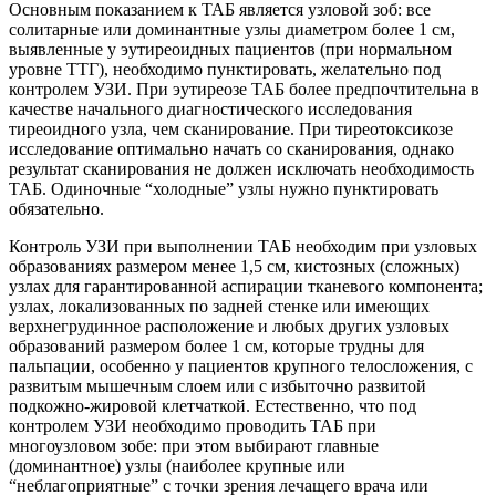
Основным показанием к ТАБ является узловой зоб: все
солитарные или доминантные узлы диаметром более 1 см,
выявленные у эутиреоидных пациентов (при нормальном
уровне ТТГ), необходимо пунктировать, желательно под
контролем УЗИ. При эутиреозе ТАБ более предпочтительна в
качестве начального диагностического исследования
тиреоидного узла, чем сканирование. При тиреотоксикозе
исследование оптимально начать со сканирования, однако
результат сканирования не должен исключать необходимость
ТАБ. Одиночные “холодные” узлы нужно пунктировать
обязательно.
Контроль УЗИ при выполнении ТАБ необходим при узловых
образованиях размером менее 1,5 см, кистозных (сложных)
узлах для гарантированной аспирации тканевого компонента;
узлах, локализованных по задней стенке или имеющих
верхнегрудинное расположение и любых других узловых
образований размером более 1 см, которые трудны для
пальпации, особенно у пациентов крупного телосложения, с
развитым мышечным слоем или с избыточно развитой
подкожно-жировой клетчаткой. Естественно, что под
контролем УЗИ необходимо проводить ТАБ при
многоузловом зобе: при этом выбирают главные
(доминантное) узлы (наиболее крупные или
“неблагоприятные” с точки зрения лечащего врача или