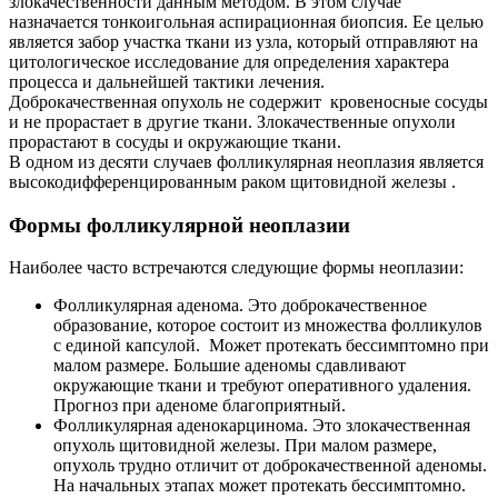
злокачественности данным методом. В этом случае
назначается тонкоигольная аспирационная биопсия. Ее целью
является забор участка ткани из узла, который отправляют на
цитологическое исследование для определения характера
процесса и дальнейшей тактики лечения.
Доброкачественная опухоль не содержит кровеносные сосуды
и не прорастает в другие ткани. Злокачественные опухоли
прорастают в сосуды и окружающие ткани.
В одном из десяти случаев фолликулярная неоплазия является
высокодифференцированным раком щитовидной железы .
Формы фолликулярной неоплазии
Наиболее часто встречаются следующие формы неоплазии:
Фолликулярная аденома. Это доброкачественное
образование, которое состоит из множества фолликулов
с единой капсулой. Может протекать бессимптомно при
малом размере. Большие аденомы сдавливают
окружающие ткани и требуют оперативного удаления.
Прогноз при аденоме благоприятный.
Фолликулярная аденокарцинома. Это злокачественная
опухоль щитовидной железы. При малом размере,
опухоль трудно отличит от доброкачественной аденомы.
На начальных этапах может протекать бессимптомно.