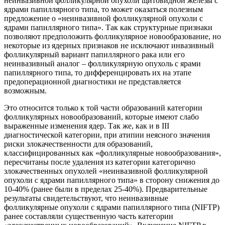
неинвазивной фолликулярной опухоли щитовидной железы с
ядрами папиллярного типа, то может оказаться полезным
предложение о «неинвазивной фолликулярной опухоли с
ядрами папиллярного типа». Так как структурные признаки
позволяют предположить фолликулярное новообразование, но
некоторые из ядерных признаков не исключают инвазивный
фолликулярный вариант папиллярного рака или его
неинвазивный аналог – фолликулярную опухоль с ярами
папиллярного типа, то дифференцировать их на этапе
предоперационной диагностики не представляется
возможным.
Это относится только к той части образований категории
фолликулярных новообразований, которые имеют слабо
выраженные изменения ядер. Так же, как и в III
диагностической категории, при атипии неясного значения
риски злокачественности для образований,
классифицированных как «фолликулярные новообразования»,
пересчитаны после удаления из категории категорично
злокачественных опухолей «неинвазивной фолликулярной
опухоли с ядрами папиллярного типа» в сторону снижения до
10-40% (ранее были в пределах 25-40%). Предварительные
результаты свидетельствуют, что неинвазивные
фолликулярные опухоли с ядрами папиллярного типа (NIFTP)
ранее составляли существенную часть категории