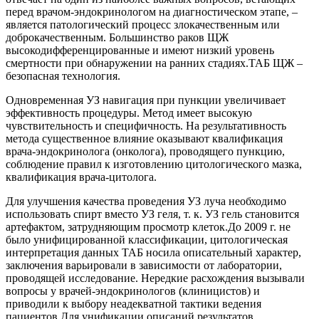
перед врачом-эндокринологом на диагностическом этапе, –
является патологический процесс злокачественным или
доброкачественным. Большинство раков ЩЖ
высокодифференцированные и имеют низкий уровень
смертности при обнаружении на ранних стадиях.ТАБ ЩЖ –
безопасная технология.
Одновременная УЗ навигация при пункции увеличивает
эффективность процедуры. Метод имеет высокую
чувствительность и специфичность. На результативность
метода существенное влияние оказывают квалификация
врача-эндокринолога (онколога), проводящего пункцию,
соблюдение правил к изготовлению цитологического мазка,
квалификация врача-цитолога.
Для улучшения качества проведения УЗ луча необходимо
использовать спирт вместо УЗ геля, т. к. УЗ гель становится
артефактом, затрудняющим просмотр клеток.До 2009 г. не
было унифицированной классификации, цитологическая
интерпретация данных ТАБ носила описательный характер,
заключения варьировали в зависимости от лаборатории,
проводящей исследование. Нередкие расхождения вызывали
вопросы у врачей-эндокринологов (клиницистов) и
приводили к выбору неадекватной тактики ведения
пациентов.Для унификации описаний результатов