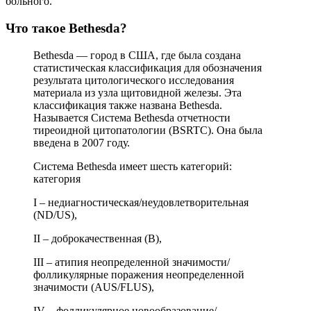
больного.
Что такое Bethesda?
Bethesda — город в США, где была создана
статистическая классификация для обозначения
результата цитологического исследования
материала из узла щитовидной железы. Эта
классификация также названа Bethesda.
Называется Система Bethesda отчетности
тиреоидной цитопатологии (BSRTC). Она была
введена в 2007 году.
Система Bethesda имеет шесть категорий:
категория
I – недиагностическая/неудовлетворительная
(ND/US),
II – доброкачественная (B),
III – атипия неопределенной значимости/
фолликулярные поражения неопределенной
значимости (AUS/FLUS),
IV – фолликулярное новообразование/