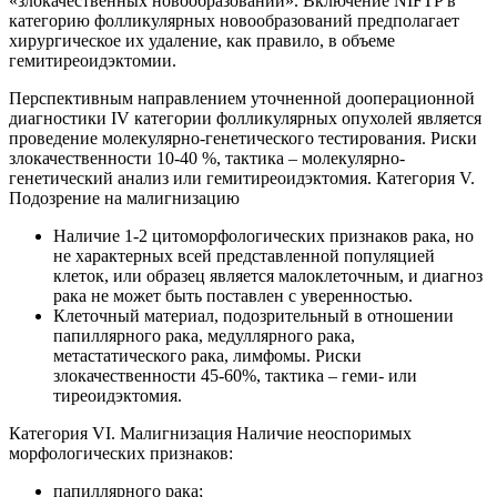
«злокачественных новообразований». Включение NIFTP в
категорию фолликулярных новообразований предполагает
хирургическое их удаление, как правило, в объеме
гемитиреоидэктомии.
Перспективным направлением уточненной дооперационной
диагностики IV категории фолликулярных опухолей является
проведение молекулярно-генетического тестирования. Риски
злокачественности 10-40 %, тактика – молекулярно-
генетический анализ или гемитиреоидэктомия. Категория V.
Подозрение на малигнизацию
Наличие 1-2 цитоморфологических признаков рака, но
не характерных всей представленной популяцией
клеток, или образец является малоклеточным, и диагноз
рака не может быть поставлен с уверенностью.
Клеточный материал, подозрительный в отношении
папиллярного рака, медуллярного рака,
метастатического рака, лимфомы. Риски
злокачественности 45-60%, тактика – геми- или
тиреоидэктомия.
Категория VI. Малигнизация Наличие неоспоримых
морфологических признаков:
папиллярного рака;