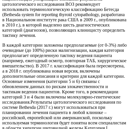
цитологического исследования ВОЗ рекомендует
использовать терминологическую классификацию Бетесда
(Bethesda system for reporting thyroid cytopathology, разработана
в Национальном институте рака США в 2009 г., опубликована
в 2010 г.), в которой выделено шесть диагностических
категорий (диагнозов), позволяющих клиницисту определить
тактику лечения.
В каждой категории заложены предполагаемые (от 0-3%) либо
очевидные (до 100%) риски малигнизации, каждая категория
предполагает определенную тактику ведения пациента
(например, ежегодный осмотр, повторная ТАБ, хирургическое
вмешательство). В 2017 г. классификация была пересмотрена,
а в 2018 г. опубликована новая версия, включены
дополнительные описания и критерии для каждой категории.
Основные изменения (категории 5 и 6) связаны с
обновлением данных по рискам злокачественности и
тактикам ведения пациентов. Кроме того, в рекомендации
категорий 3 и 4 были включены молекулярно-генетические
исследования.Результаты цитологического исследования по
системе Bethesda (2017 г.) могут использоваться при
планировании лечения пациента в любой клинике –
российской, европейской или американской, поскольку
используемая терминология будет понятна всем специалистам
в области хирургии щитовидной железы.Категория I.