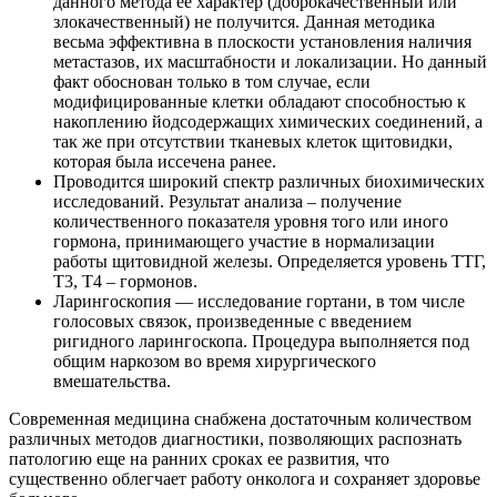
данного метода ее характер (доброкачественный или
злокачественный) не получится. Данная методика
весьма эффективна в плоскости установления наличия
метастазов, их масштабности и локализации. Но данный
факт обоснован только в том случае, если
модифицированные клетки обладают способностью к
накоплению йодсодержащих химических соединений, а
так же при отсутствии тканевых клеток щитовидки,
которая была иссечена ранее.
Проводится широкий спектр различных биохимических
исследований. Результат анализа – получение
количественного показателя уровня того или иного
гормона, принимающего участие в нормализации
работы щитовидной железы. Определяется уровень ТТГ,
Т3, Т4 – гормонов.
Ларингоскопия — исследование гортани, в том числе
голосовых связок, произведенные с введением
ригидного ларингоскопа. Процедура выполняется под
общим наркозом во время хирургического
вмешательства.
Современная медицина снабжена достаточным количеством
различных методов диагностики, позволяющих распознать
патологию еще на ранних сроках ее развития, что
существенно облегчает работу онколога и сохраняет здоровье