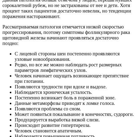
сорокалетний рубеж, но не застрахованы от нее и дети. Хотя
процент таких пациентов достаточно невелик, но тенденции
поражения настораживают.
Рассматриваемая патология отмечается низкой скоростью
прогрессирования, поэтому симптомы фолликулярного рака
щитовидной железы начинают проявляться достаточно
поздно:
С лицевой стороны шеи постепенно проявляются
узловые новообразования.
Редко, но все же можно наблюдать рост размерных
параметров лимфатических узлов.
Человек начинает ощущать возникающее препятствие
при глотании.
Появляются трудности при вдохе и выдохе.
Наблюдается хроническая усталость.
Постепенно возникает боль в пораженной зоне.
Данные метаморфозы приводят к ломке голоса.
Появляются проблемы со сном.
Может появиться покалывание в конечностях, судороги.
Продуцируется выработка вязкой слизи.
Происходит развитие гипертиреоза.
Человек становится апатичным.
Наблюдается повышенная потливость.