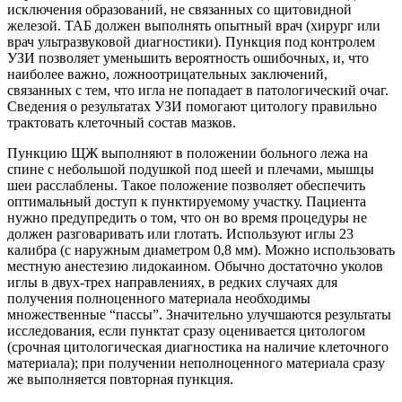
исключения образований, не связанных со щитовидной
железой. ТАБ должен выполнять опытный врач (хирург или
врач ультразвуковой диагностики). Пункция под контролем
УЗИ позволяет уменьшить вероятность ошибочных, и, что
наиболее важно, ложноотрицательных заключений,
связанных с тем, что игла не попадает в патологический очаг.
Сведения о результатах УЗИ помогают цитологу правильно
трактовать клеточный состав мазков.
Пункцию ЩЖ выполняют в положении больного лежа на
спине с небольшой подушкой под шеей и плечами, мышцы
шеи расслаблены. Такое положение позволяет обеспечить
оптимальный доступ к пунктируемому участку. Пациента
нужно предупредить о том, что он во время процедуры не
должен разговаривать или глотать. Используют иглы 23
калибра (с наружным диаметром 0,8 мм). Можно использовать
местную анестезию лидокаином. Обычно достаточно уколов
иглы в двух-трех направлениях, в редких случаях для
получения полноценного материала необходимы
множественные “пассы”. Значительно улучшаются результаты
исследования, если пунктат сразу оценивается цитологом
(срочная цитологическая диагностика на наличие клеточного
материала); при получении неполноценного материала сразу
же выполняется повторная пункция.