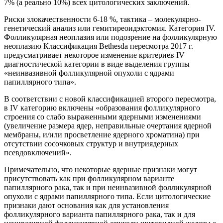
7% (а реально 10%) всех цитологических заключений.
Риски злокачественности 6-18 %, тактика – молекулярно-
генетический анализ или гемитиреоидэктомия. Категория IV.
Фолликулярная неоплазия или подозрение на фолликулярную
неоплазию Классификация Bethesda пересмотра 2017 г.
предусматривает некоторое изменение критериев IV
диагностической категории в виде выделения группы
«неинвазивной фолликулярной опухоли с ядрами
папиллярного типа».
В соответствии с новой классификацией второго пересмотра,
в IV категорию включены «образования фолликулярного
строения со слабо выраженными ядерными изменениями
(увеличение размера ядер, неправильные очертания ядерной
мембраны, и/или просветление ядерного хроматина) при
отсутствии сосочковых структур и внутриядерных
псевдовключений».
Примечательно, что некоторые ядерные признаки могут
присутствовать как при фолликулярном варианте
папиллярного рака, так и при неинвазивной фолликулярной
опухоли с ядрами папиллярного типа. Если цитологические
признаки дают основания как для установления
фолликулярного варианта папиллярного рака, так и для