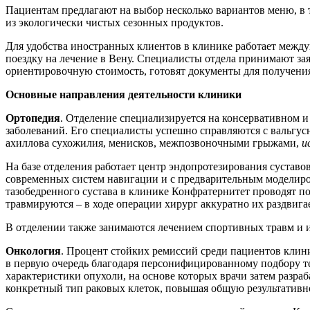
Пациентам предлагают на выбор несколько вариантов меню, в т
из экологически чистых сезонных продуктов.
Для удобства иностранных клиентов в клинике работает межд
поездку на лечение в Вену. Специалисты отдела принимают з
ориентировочную стоимость, готовят документы для получения
Основные направления деятельности клиники
Ортопедия
. Отделение специализируется на консервативном и
заболеваний. Его специалисты успешно справляются с вальгус
ахиллова сухожилия, менисков, межпозвоночными грыжами,
и
На базе отделения работает центр эндопротезирования сустав
современных систем навигации и с предварительным моделиро
тазобедренного сустава в клинике Конфратернитет проводят п
травмируются – в ходе операции хирург аккуратно их раздвиг
В отделении также занимаются лечением спортивных травм и и
Онкология
. Процент стойких ремиссий среди пациентов клин
в первую очередь благодаря персонифицированному подбору те
характеристики опухоли, на основе которых врачи затем разра
конкретный тип раковых клеток, повышая общую результативн