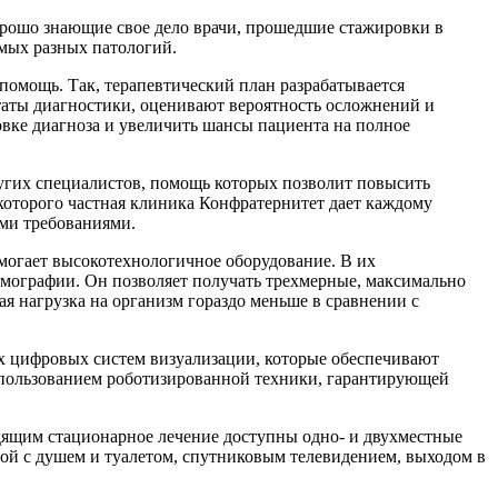
орошо знающие свое дело врачи, прошедшие стажировки в
мых разных патологий.
омощь. Так, терапевтический план разрабатывается
таты диагностики, оценивают вероятность осложнений и
овке диагноза и увеличить шансы пациента на полное
ругих специалистов, помощь которых позволит повысить
которого частная клиника Конфратернитет дает каждому
ми требованиями.
могает высокотехнологичное оборудование. В их
омографии. Он позволяет получать трехмерные, максимально
я нагрузка на организм гораздо меньше в сравнении с
ых цифровых систем визуализации, которые обеспечивают
пользованием роботизированной техники, гарантирующей
дящим стационарное лечение доступны одно- и двухместные
той с душем и туалетом, спутниковым телевидением, выходом в