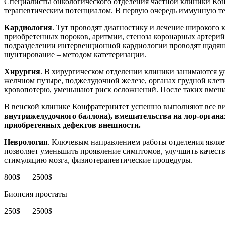
Специалисты онкологического отделения частной клиники Ко
терапевтическим потенциалом. В первую очередь иммунную те
Кардиология
. Тут проводят диагностику и лечение широкого 
приобретенных пороков, аритмии, стеноза коронарных артерий
подразделении интервенционной кардиологии проводят щадящие
шунтирование – методом катетеризации.
Хирургия
. В хирургическом отделении клиники занимаются уд
желчном пузыре, поджелудочной железе, органах грудной клет
кровопотерю, уменьшают риск осложнений. После таких вмеша
В венской клинике Конфратернитет успешно выполняют все в
внутрижелудочного баллона), вмешательства на лор-органа
приобретенных дефектов внешности.
Неврология
. Ключевым направлением работы отделения являет
позволяет уменьшить проявление симптомов, улучшить качеств
стимуляцию мозга, физиотерапевтические процедуры.
800$ — 2500$
Биопсия простаты
250$ — 2500$