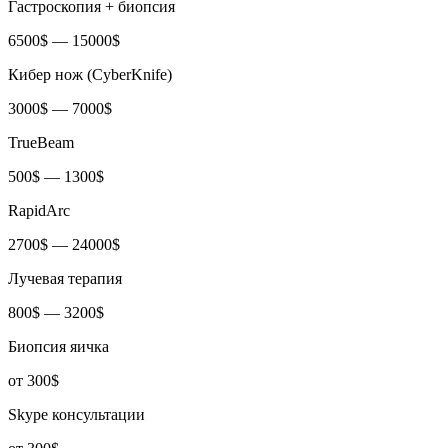
Гастроскопия + биопсия
6500$ — 15000$
Кибер нож (CyberKnife)
3000$ — 7000$
TrueBeam
500$ — 1300$
RapidArc
2700$ — 24000$
Лучевая терапия
800$ — 3200$
Биопсия яичка
от 300$
Skype консультации