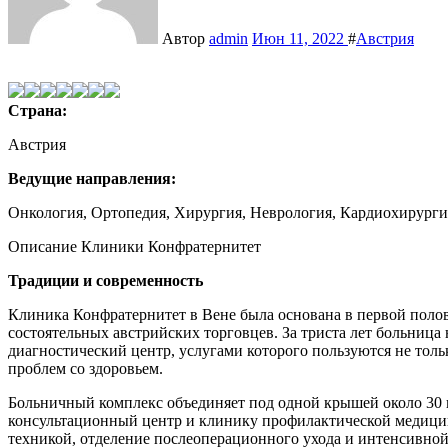
Автор
admin
Июн 11, 2022
#
Австрия
Страна:
Австрия
Ведущие направления:
Онкология, Ортопедия, Хирургия, Неврология, Кардиохирурги
Описание Клиники Конфратернитет
Традиции и современность
Клиника Конфратернитет в Вене была основана в первой полов
состоятельных австрийских торговцев. За триста лет больница
диагностический центр, услугами которого пользуются не толь
проблем со здоровьем.
Больничный комплекс объединяет под одной крышей около 30 п
консультационный центр и клинику профилактической медицин
техникой, отделение послеоперационного ухода и интенсивной