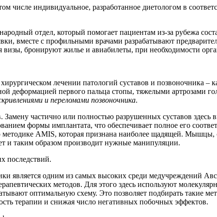
ом числе индивидуальное, разработанное диетологом в соответс
ународный отдел, который помогает пациентам из-за рубежа со
аявки, вместе с профильными врачами разрабатывают предварит
 визы, бронируют жилье и авиабилеты, при необходимости орга
 хирургическом лечении патологий суставов и позвоночника – к
ной деформацией первого пальца стопы, тяжелыми артрозами го
скривлениями и переломами позвоночника
.
ов. Замену частично или полностью разрушенных суставов здесь
ванием формы имплантата, что обеспечивает полное его соотве
о методике AMIS, которая признана наиболее щадящей. Мышцы, 
ает и таким образом производит нужные манипуляции.
х последствий.
ики является одним из самых высоких среди медучреждений Авс
рапевтических методов. Для этого здесь используют молекуляр
батывают оптимальную схему. Это позволяет подбирать такие мет
ость терапии и снижая число негативных побочных эффектов.