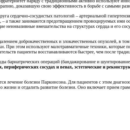
нфратернитет наряду с традиционными активно используют ин
рапию, доказавшую свою эффективность в борьбе с самыми раз
круга сердечно-сосудистых патологий – артериальной гипертенз
, – а также занимаются предотвращением провоцируемых ими ост
 неинвазивные вмешательства на структурах сердца и его сосу
алением доброкачественных и злокачественных опухолей, в том 
ки. При этом используют малотравматичные техники, которые по
тельств пациенты восстанавливаются быстрее, чем после трад
иды бариатрических операций (бандажирование и шунтирование
х, периферических сосудах и венах, эстетические и реконст
ся лечение болезни Паркинсона. Для пациентов с этим диагноз
о жизни и отдалить развитие болезни. Оно включает прием гра