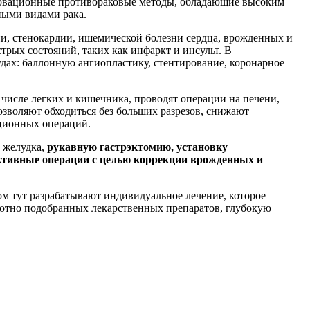
новационные противораковые методы, обладающие высоким
ными видами рака.
ии, стенокардии, ишемической болезни сердца, врожденных и
рых состояний, таких как инфаркт и инсульт. В
дах: баллонную ангиопластику, стентирование, коронарное
числе легких и кишечника, проводят операции на печени,
зволяют обходиться без больших разрезов, снижают
иционных операций.
 желудка,
рукавную гастрэктомию, установку
руктивные операции с целью коррекции врожденных и
ом тут разрабатывают индивидуальное лечение, которое
мотно подобранных лекарственных препаратов, глубокую