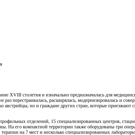
я
ине XVIII столетия и изначально предназначалась для медицин
 не раз перестраивалась, расширялась, модернизировалась и сов
ко австрийцы, но и граждане других стран, которые приезжают 
рофильных отделений, 15 специализированных центров, стацион
ы. На его компактной территории также оборудованы три опер
 терапии на 7 мест и несколько специализированных лаборатори