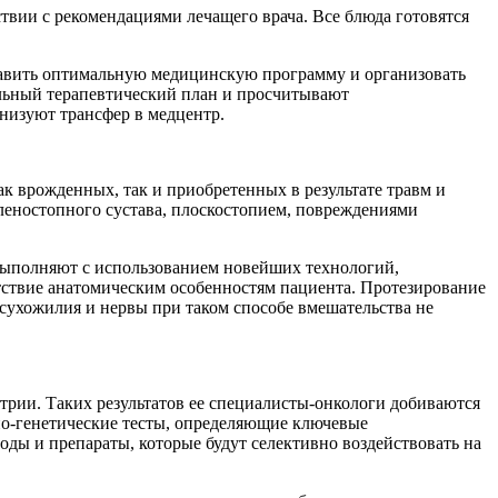
твии с рекомендациями лечащего врача. Все блюда готовятся
ставить оптимальную медицинскую программу и организовать
ельный терапевтический план и просчитывают
низуют трансфер в медцентр.
ак врожденных, так и приобретенных в результате травм и
леностопного сустава, плоскостопием, повреждениями
 выполняют с использованием новейших технологий,
тствие анатомическим особенностям пациента. Протезирование
сухожилия и нервы при таком способе вмешательства не
трии. Таких результатов ее специалисты-онкологи добиваются
но-генетические тесты, определяющие ключевые
оды и препараты, которые будут селективно воздействовать на