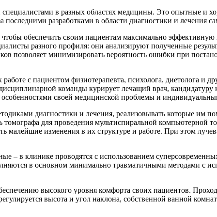
 специалистами в разных областях медицины. Это опытные и х
 последними разработками в области диагностики и лечения са
чтобы обеспечить своим пациентам максимально эффективную п
циалисты разного профиля: они анализируют полученные резуль
иков позволяет минимизировать вероятность ошибки при постан
 работе с пациентом физиотерапевта, психолога, диетолога и д
ждисциплинарной команды курирует лечащий врач, кандидатуру 
 с особенностями своей медицинской проблемы и индивидуальны
одиками диагностики и лечения, реализовывать которые им по
ль томографа для проведения мультиспиральной компьютерной т
 малейшие изменения в их структуре и работе. При этом лучева
бные – в клинике проводятся с использованием суперсовременн
олняются в основном минимально травматичными методами с ис
обеспечению высокого уровня комфорта своих пациентов. Прохо
регулируется высота и угол наклона, собственной ванной комна