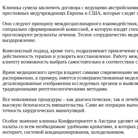
Клиника сумела заключить договора с ведущими австрийскими
престижных медучреждениях Европы и США, которые следят за
Они следуют принципу междисциплинарного взаимодействия, 
специально сформированной комиссией, в которую входят спе
прогнозируют результаты лечения. Тесное сотрудничество мед
выздоровление.
Комплексный подход, кроме того, подразумевает привлечение к
действенность терапии и ускорить восстановление. Работу ме
клиенту возможность выбрать самостоятельно в соответствии
Врачи медицинского центра владеют самыми современными мет
распоряжении, к примеру, имеется усовершенствованная моде
детализированные изображения исследуемых органов и выявлять
традиционными рентгенологическими методами.
Все инвазивные процедуры – как диагностические, так и лече
высокую безопасность вмешательства. Сами же операции вып
точность хирургических манипуляций.
Особое значение клиника Конфратернитет в Австрии уделяет 
палаты со всем необходимым: удобными кроватями, в которых 
интернет, системой кондиционирования, холодильником.