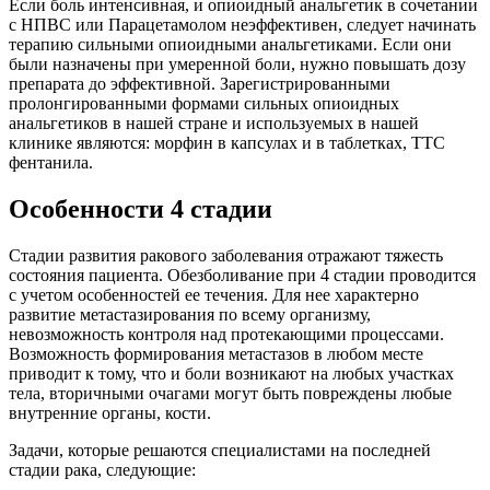
Если боль интенсивная, и опиоидный анальгетик в сочетании
с НПВС или Парацетамолом неэффективен, следует начинать
терапию сильными опиоидными анальгетиками. Если они
были назначены при умеренной боли, нужно повышать дозу
препарата до эффективной. Зарегистрированными
пролонгированными формами сильных опиоидных
анальгетиков в нашей стране и используемых в нашей
клинике являются: морфин в капсулах и в таблетках, ТТС
фентанила.
Особенности 4 стадии
Стадии развития ракового заболевания отражают тяжесть
состояния пациента. Обезболивание при 4 стадии проводится
с учетом особенностей ее течения. Для нее характерно
развитие метастазирования по всему организму,
невозможность контроля над протекающими процессами.
Возможность формирования метастазов в любом месте
приводит к тому, что и боли возникают на любых участках
тела, вторичными очагами могут быть повреждены любые
внутренние органы, кости.
Задачи, которые решаются специалистами на последней
стадии рака, следующие: