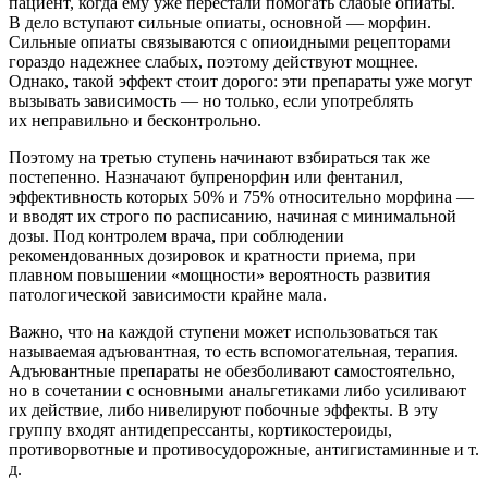
пациент, когда ему уже перестали помогать слабые опиаты.
В дело вступают сильные опиаты, основной — морфин.
Сильные опиаты связываются с опиоидными рецепторами
гораздо надежнее слабых, поэтому действуют мощнее.
Однако, такой эффект стоит дорого: эти препараты уже могут
вызывать зависимость — но только, если употреблять
их неправильно и бесконтрольно.
Поэтому на третью ступень начинают взбираться так же
постепенно. Назначают бупренорфин или фентанил,
эффективность которых 50% и 75% относительно морфина —
и вводят их строго по расписанию, начиная с минимальной
дозы. Под контролем врача, при соблюдении
рекомендованных дозировок и кратности приема, при
плавном повышении «мощности» вероятность развития
патологической зависимости крайне мала.
Важно, что на каждой ступени может использоваться так
называемая адъювантная, то есть вспомогательная, терапия.
Адъювантные препараты не обезболивают самостоятельно,
но в сочетании с основными анальгетиками либо усиливают
их действие, либо нивелируют побочные эффекты. В эту
группу входят антидепрессанты, кортикостероиды,
противорвотные и противосудорожные, антигистаминные и т.
д.