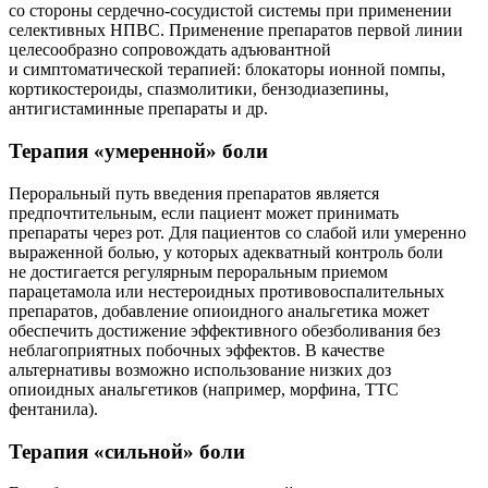
со стороны сердечно-сосудистой системы при применении
селективных НПВС. Применение препаратов первой линии
целесообразно сопровождать адъювантной
и симптоматической терапией: блокаторы ионной помпы,
кортикостероиды, спазмолитики, бензодиазепины,
антигистаминные препараты и др.
Терапия «умеренной» боли
Пероральный путь введения препаратов является
предпочтительным, если пациент может принимать
препараты через рот. Для пациентов со слабой или умеренно
выраженной болью, у которых адекватный контроль боли
не достигается регулярным пероральным приемом
парацетамола или нестероидных противовоспалительных
препаратов, добавление опиоидного анальгетика может
обеспечить достижение эффективного обезболивания без
неблагоприятных побочных эффектов. В качестве
альтернативы возможно использование низких доз
опиоидных анальгетиков (например, морфина, ТТС
фентанила).
Терапия «сильной» боли