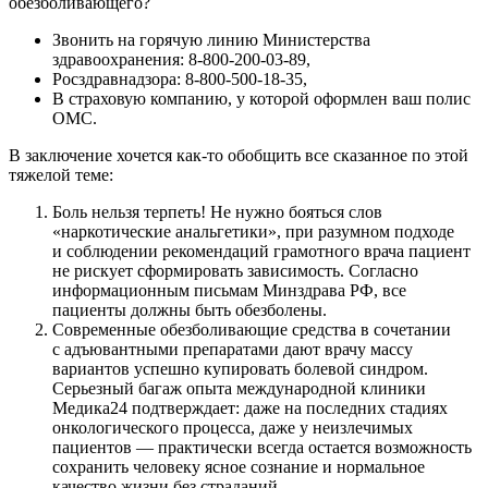
обезболивающего?
Звонить на горячую линию Министерства
здравоохранения: 8-800-200-03-89,
Росздравнадзора: 8-800-500-18-35,
В страховую компанию, у которой оформлен ваш полис
ОМС.
В заключение хочется как-то обобщить все сказанное по этой
тяжелой теме:
Боль нельзя терпеть! Не нужно бояться слов
«наркотические анальгетики», при разумном подходе
и соблюдении рекомендаций грамотного врача пациент
не рискует сформировать зависимость. Согласно
информационным письмам Минздрава РФ, все
пациенты должны быть обезболены.
Современные обезболивающие средства в сочетании
с адъювантными препаратами дают врачу массу
вариантов успешно купировать болевой синдром.
Серьезный багаж опыта международной клиники
Медика24 подтверждает: даже на последних стадиях
онкологического процесса, даже у неизлечимых
пациентов — практически всегда остается возможность
сохранить человеку ясное сознание и нормальное
качество жизни без страданий.