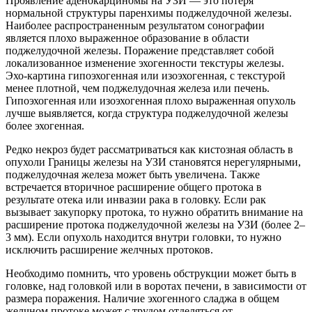
Проявление аденокарциномы на УЗИ — это потеря
нормальной структуры паренхимы поджелудочной железы.
Наиболее распространенным результатом сонографии
является плохо выраженное образование в области
поджелудочной железы. Поражение представляет собой
локализованное изменение эхогенности текстуры железы.
Эхо-картина гипоэхогенная или изоэхогенная, с текстурой
менее плотной, чем поджелудочная железа или печень.
Гипоэхогенная или изоэхогенная плохо выраженная опухоль
лучше выявляется, когда структура поджелудочной железы
более эхогенная.
Редко некроз будет рассматриваться как кистозная область в
опухоли Границы железы на УЗИ становятся нерегулярными,
поджелудочная железа может быть увеличена. Также
встречается вторичное расширение общего протока в
результате отека или инвазии рака в головку. Если рак
вызывает закупорку протока, то нужно обратить внимание на
расширение протока поджелудочной железы на УЗИ (более 2–
3 мм). Если опухоль находится внутри головки, то нужно
исключить расширение желчных протоков.
Необходимо помнить, что уровень обструкции может быть в
головке, над головкой или в воротах печени, в зависимости от
размера поражения. Наличие эхогенного сладжа в общем
желчном протоке может с трудом отделяться от