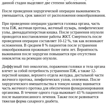
данной стадии выделяют две степени заболевания.
После проведения хирургической операции выживаемость
уменьшается, срок зависит от расположения онкообразования.
При проведении операции удаляется головка органа, часть
тела ПЖ, желчная протока, желчный пузырь, лимфатические
узлы, двенадцатиперстная кишка. После устранения опухоли
проводится восстановление работы ЖКТ. Смертность после
проведения операции составляет 10-12 %, так как возникают
осложнения. В среднем 8 % пациентов после устранения
онкообразования проживают более пяти лет. Вероятность
выживания после хирургии повышается при отсутствии
онкоклеток на резекции опухоли.
Диффузный тип онкологии, поражения головки и тела органа
влечет за собой потребность устранения ПЖ, а также 12-
перстной кишки, верхнего отдела желудка, дистальной части
желчного протока, лимфатических узлов, селезенки. После
хирургического вмешательства в тонкую кишку вшивается
часть желчного протока для обеспечения функционирования
организма. В течение одного года выживает 43 % пациентов
после вышеописанного лечения. Также после развивается
тяжелая форма сахарного диабета.