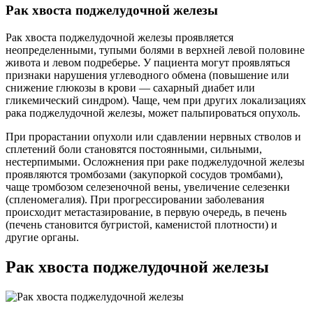
Рак хвоста поджелудочной железы
Рак хвоста поджелудочной железы проявляется
неопределенными, тупыми болями в верхней левой половине
живота и левом подреберье. У пациента могут проявляться
признаки нарушения углеводного обмена (повышение или
снижение глюкозы в крови — сахарный диабет или
гликемический синдром). Чаще, чем при других локализациях
рака поджелудочной железы, может пальпироваться опухоль.
При прорастании опухоли или сдавлении нервных стволов и
сплетений боли становятся постоянными, сильными,
нестерпимыми. Осложнения при раке поджелудочной железы
проявляются тромбозами (закупоркой сосудов тромбами),
чаще тромбозом селезеночной вены, увеличение селезенки
(спленомегалия). При прогрессировании заболевания
происходит метастазирование, в первую очередь, в печень
(печень становится бугристой, каменистой плотности) и
другие органы.
Рак хвоста поджелудочной железы