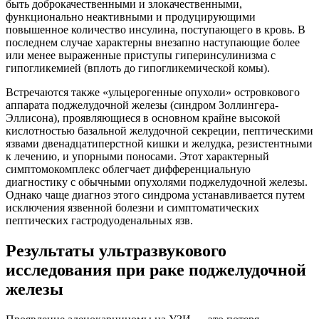
быть доброкачественными и злокачественными,
функционально неактивными и продуцирующими
повышенное количество инсулина, поступающего в кровь. В
последнем случае характерны внезапно наступающие более
или менее выраженные приступы гиперинсулинизма с
гипогликемией (вплоть до гипогликемической комы).
Встречаются также «ульцерогенные опухоли» островкового
аппарата поджелудочной железы (синдром Золлингера-
Эллисона), проявляющиеся в основном крайне высокой
кислотностью базальной желудочной секреции, пептическими
язвами двенадцатиперстной кишки и желудка, резистентными
к лечению, и упорными поносами. Этот характерный
симптомокомплекс облегчает дифференциальную
диагностику с обычными опухолями поджелудочной железы.
Однако чаще диагноз этого синдрома устанавливается путем
исключения язвенной болезни и симптоматических
пептических гастродуоденальных язв.
Результаты ультразвукового
исследования при раке поджелудочной
железы