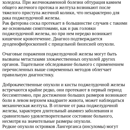
холедоха. При желчнокаменной болезни обтурация камнем
общего желчного протока и желтуха возникают после
тяжелого приступа желчной колики, что нехарактерно для
рака поджелудочной железы.
Рак фатерова соска протекает в большинстве случаев с такими
же основными симптомами, как и рак головки
поджелудочной железы, но при нем нередко возникает
кишечное кровотечение. Диагноз подтверждается
дуоденофиброскопией с прицельной биопсией опухоли.
Очаговые поражения поджелудочной железы могут быть
вызваны метастазами злокачественных опухолей других
органов. Тщательное обследование больного с применением
перечисленных выше современных методов облегчает
правильную диагностику.
Доброкачественные опухоли и кисты поджелудочной железы
встречаются крайне редко, они протекают в первый период
бессимптомно, при достижении больших размеров возникают
боли в левом верхнем квадранте живота, может наблюдаться
механическая желтуха. В отличие от рака поджелудочной
железы, характерен длительный анамнез заболевания и
сравнительно удовлетворительное состояние больного,
несмотря на значительные размеры опухоли.
Редкие опухоли островков Лангерганса (инсуломы) могут