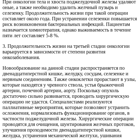
При онкологии тела и хвоста поджелудочной железы удаляют
оные, а также необходимо удалить желчный пузырь и
селезенку. Продолжительность жизни при такой операции
составляет около года. При устранении селезенки повышается
риск возникновения бактериальных инфекций. Пациентам
назначается химиотерапия, однако выживаемость в течение
пяти лет составляет 5-8 %.
3. Продолжительность жизни на третьей стадии онкологии
варьируется в зависимости от степени развития
онкозаболевания.
Новообразование на данной стадии распространяется по
двенадцатиперстной кишке, желудку, сосудам, селезенке и
нервным соединениям. Также онкоклетки прорастают в узлы,
которые находятся у чревного ствола, устья брыжеечной
артерии, почечной артерии, аорту. Поскольку опухоль
достаточно сильно развивается, проводить хирургическую
операцию не удастся. Специалистами реализуются
паллиативные мероприятия, которые позволяют устранить
осложнения, нормализовать функционирование органов, в
частности поджелудочной железы. Хирургические операции
проводятся для очищения, шунтирования желчных протоков,
улучшения проходимости двенадцатиперстной кишки,
желудка, устранения механической желтухи, ушивания