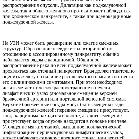
распространения опухоли. Дилатация как поджелудочной
железы, так и общего желчного протока может наблюдаться
при хроническом панкреатите, а также при аденокарциноме
поджелудочной железы.
На УЗИ может быть расширение или сжатие смежных
структур. Образование псевдокисты, вторичной по
отношению к ассоциированному панкреатиту, обычно
наблюдается рядом с карциномой. Обширное
распространение рака по всей поджелудочной железе может
проявляться как отечный панкреатит. Врач должен тщательно
оценить железу на наличие расплывчатого очага и соотнести
его с клиническими симптомами. При этом необходимо
искать метастатическое распространение в печени,
лимфатических узлах (аномальное смещение верхней
брыжеечной артерии) или портальной венозной системы.
Верхние брыжеечные сосуды могут быть смещены сзади
поджелудочной железой; переднее смещение присутствует,
когда карцинома находится в хвосте, а заднее смещение
присутствует, когда опухоль находится в головке или теле.
Утолщение мягких тканей, вызванное неопластической
инфильтрацией периваскулярных лимфатических узлов,
может наблюдаться вокруг чревного ствола, или верхней