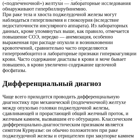
(«подпеченочной») желтухи — лабораторные исследования
обнаруживают гипербиллирубинемию.
При раке тела и хвоста поджелудочной железы могут
наблюдаться гипергликемия и глюкозурия (вследствие
недостаточности инсулярного аппарата). Из лабораторных
данных, кроме упомянутых выше, как правило, отмечается
повышение СОЭ, нередко — анемизация, особенно
выраженная при распаде опухоли и возникновении
кровотечений, сравнительно часто определяются
гипертромбоцитоз и лабораторные признаки гиперкоагуляции
крови. Часто содержание диастазы в крови и моче бывает
повышено, в крови увеличено содержание щелочной
фосфатазы.
Дифференциальный диагноз
Чаще всего приходится проводить дифференциальную
диагностику при механической (подпеченочной) желтухе
между опухолью головки поджелудочной железы,
сдавливающей и прорастающей общий желчный проток, и
желчным камнем, вызвавшим его обтурацию. Классическим
дифференциально-диагностическим признаком является
симптом Курвуазье: он обычно положителен при раке
поджелудочной железы и отрицателен при закупорке камнем