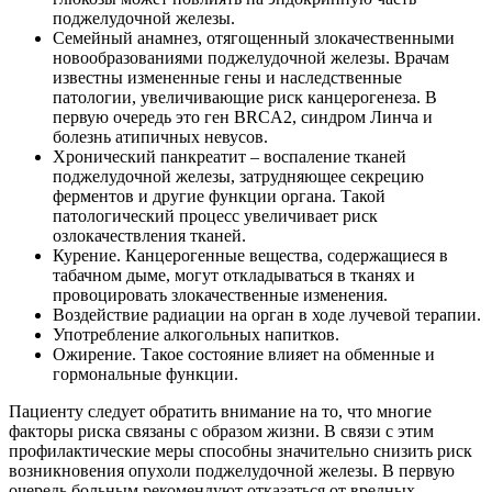
поджелудочной железы.
Семейный анамнез, отягощенный злокачественными
новообразованиями поджелудочной железы. Врачам
известны измененные гены и наследственные
патологии, увеличивающие риск канцерогенеза. В
первую очередь это ген BRCA2, синдром Линча и
болезнь атипичных невусов.
Хронический панкреатит – воспаление тканей
поджелудочной железы, затрудняющее секрецию
ферментов и другие функции органа. Такой
патологический процесс увеличивает риск
озлокачествления тканей.
Курение. Канцерогенные вещества, содержащиеся в
табачном дыме, могут откладываться в тканях и
провоцировать злокачественные изменения.
Воздействие радиации на орган в ходе лучевой терапии.
Употребление алкогольных напитков.
Ожирение. Такое состояние влияет на обменные и
гормональные функции.
Пациенту следует обратить внимание на то, что многие
факторы риска связаны с образом жизни. В связи с этим
профилактические меры способны значительно снизить риск
возникновения опухоли поджелудочной железы. В первую
очередь больным рекомендуют отказаться от вредных