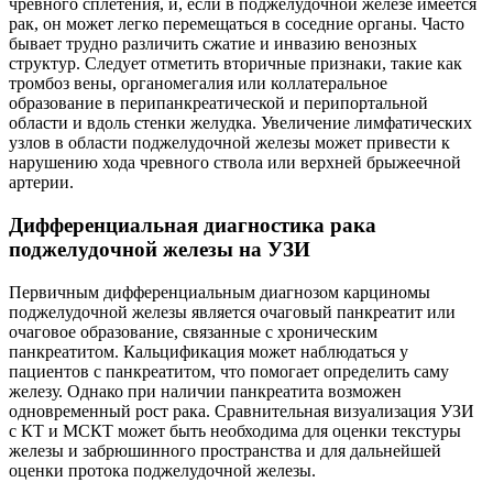
чревного сплетения, и, если в поджелудочной железе имеется
рак, он может легко перемещаться в соседние органы. Часто
бывает трудно различить сжатие и инвазию венозных
структур. Следует отметить вторичные признаки, такие как
тромбоз вены, органомегалия или коллатеральное
образование в перипанкреатической и перипортальной
области и вдоль стенки желудка. Увеличение лимфатических
узлов в области поджелудочной железы может привести к
нарушению хода чревного ствола или верхней брыжеечной
артерии.
Дифференциальная диагностика рака
поджелудочной железы на УЗИ
Первичным дифференциальным диагнозом карциномы
поджелудочной железы является очаговый панкреатит или
очаговое образование, связанные с хроническим
панкреатитом. Кальцификация может наблюдаться у
пациентов с панкреатитом, что помогает определить саму
железу. Однако при наличии панкреатита возможен
одновременный рост рака. Сравнительная визуализация УЗИ
с КТ и МСКТ может быть необходима для оценки текстуры
железы и забрюшинного пространства и для дальнейшей
оценки протока поджелудочной железы.