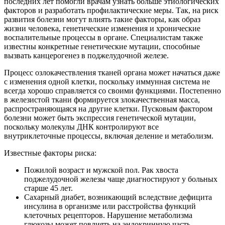
последних лет помогли врачам узнать больше этиологических
факторов и разработать профилактические меры. Так, на риск
развития болезни могут влиять такие факторы, как образ
жизни человека, генетические изменения и хронические
воспалительные процессы в органе. Специалистам также
известны конкретные генетические мутации, способные
вызвать канцерогенез в поджелудочной железе.
Процесс озлокачествления тканей органа может начаться даже
с изменения одной клетки, поскольку иммунная система не
всегда хорошо справляется со своими функциями. Постепенно
в железистой ткани формируется злокачественная масса,
распространяющаяся на другие клетки. Пусковым фактором
болезни может быть экспрессия генетической мутации,
поскольку молекулы ДНК контролируют все
внутриклеточные процессы, включая деление и метаболизм.
Известные факторы риска:
Пожилой возраст и мужской пол. Рак хвоста
поджелудочной железы чаще диагностируют у больных
старше 45 лет.
Сахарный диабет, возникающий вследствие дефицита
инсулина в организме или расстройства функций
клеточных рецепторов. Нарушение метаболизма
глюкозы может повлиять на эндокринную часть