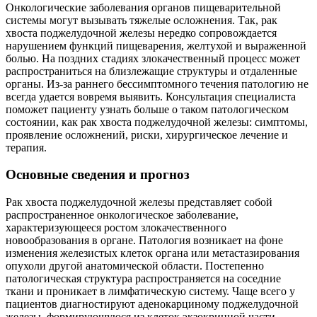
Онкологические заболевания органов пищеварительной
системы могут вызывать тяжелые осложнения. Так, рак
хвоста поджелудочной железы нередко сопровождается
нарушением функций пищеварения, желтухой и выраженной
болью. На поздних стадиях злокачественный процесс может
распространиться на близлежащие структуры и отдаленные
органы. Из-за раннего бессимптомного течения патологию не
всегда удается вовремя выявить. Консультация специалиста
поможет пациенту узнать больше о таком патологическом
состоянии, как рак хвоста поджелудочной железы: симптомы,
проявление осложнений, риски, хирургическое лечение и
терапия.
Основные сведения и прогноз
Рак хвоста поджелудочной железы представляет собой
распространенное онкологическое заболевание,
характеризующееся ростом злокачественного
новообразования в органе. Патология возникает на фоне
изменения железистых клеток органа или метастазирования
опухоли другой анатомической области. Постепенно
патологическая структура распространяется на соседние
ткани и проникает в лимфатическую систему. Чаще всего у
пациентов диагностируют аденокарциному поджелудочной
железы, формирующуюся из клеток экзокринной части