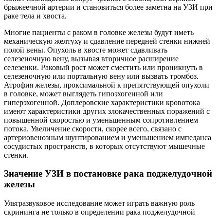
брыжеечной артерии и становиться более заметна на УЗИ при
раке тела и хвоста.
Многие пациенты с раком в головке железы будут иметь
механическую желтуху и сдавление передней стенки нижней
полой вены. Опухоль в хвосте может сдавливать
селезеночную вену, вызывая вторичное расширение
селезенки. Раковый рост может сместить или проникнуть в
селезеночную или портальную вену или вызвать тромбоз.
Атрофия железы, проксимальной к препятствующей опухоли
в головке, может выглядеть гипоэхогенной или
гиперэхогенной. Доплеровские характеристики кровотока
имеют характеристики других злокачественных поражений с
повышенной скоростью и уменьшенным сопротивлением
потока. Увеличение скорости, скорее всего, связано с
артериовенозным шунтированием и уменьшением импеданса
сосудистых пространств, в которых отсутствуют мышечные
стенки.
Значение УЗИ в постановке рака поджелудочной
железы
Ультразвуковое исследование может играть важную роль
скрининга не только в определении рака поджелудочной