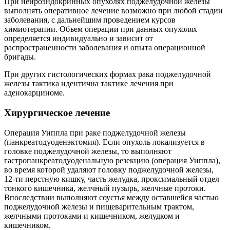
При нейроэндокринных опухолях поджелудочной железы
выполнять оперативное лечение возможно при любой стадии
заболевания, с дальнейшим проведением курсов
химиотерапии. Объем операции при данных опухолях
определяется индивидуально и зависит от
распространенности заболевания и опыта операционной
бригады.
При других гистологических формах рака поджелудочной
железы тактика идентична тактике лечения при
аденокарциноме.
Хирургическое лечение
Операция Уиппла при раке поджелудочной железы
(панкреатодуоденэктомия). Если опухоль локализуется в
головке поджелудочной железы, то выполняют
гастропанкреатодуоденальную резекцию (операция Уиппла),
во время которой удаляют головку поджелудочной железы,
12-ти перстную кишку, часть желудка, проксимальный отдел
тонкого кишечника, желчный пузырь, желчные протоки.
Впоследствии выполняют соустья между оставшейся частью
поджелудочной железы и пищеварительным трактом,
желчными протоками и кишечником, желудком и
кишечником.