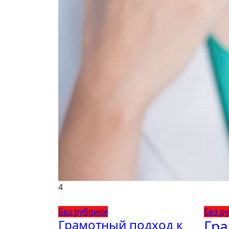
4
Без рубрики
Без р
Грамотный подход к
Гра