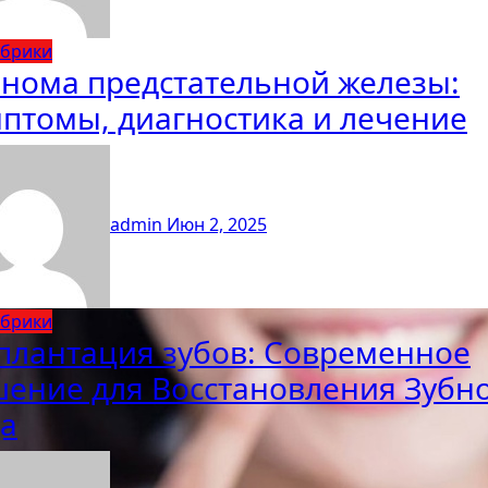
убрики
нома предстательной железы:
птомы, диагностика и лечение
admin
Июн 2, 2025
убрики
лантация зубов: Современное
ение для Восстановления Зубн
а