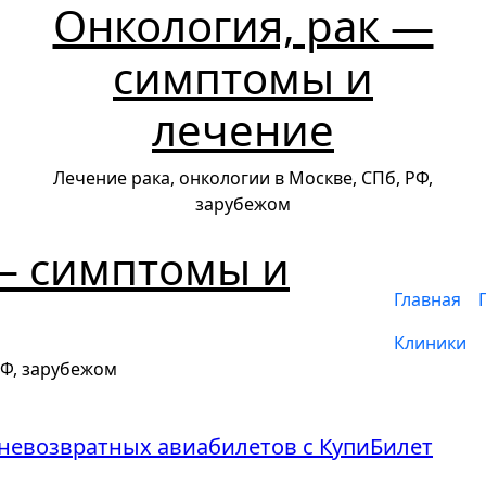
Онкология, рак —
симптомы и
лечение
Лечение рака, онкологии в Москве, СПб, РФ,
зарубежом
— симптомы и
Главная
Клиники
РФ, зарубежом
 невозвратных авиабилетов с КупиБилет