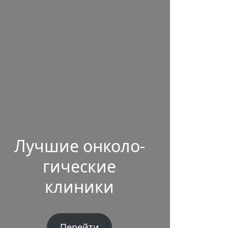
Лучшие онколо-
гические
клиники
Перейти