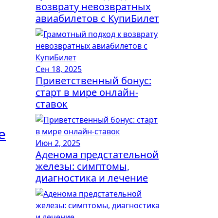
возврату невозвратных
авиабилетов с КупиБилет
Сен 18, 2025
Приветственный бонус:
старт в мире онлайн-
ставок
е
Июн 2, 2025
Аденома предстательной
железы: симптомы,
диагностика и лечение