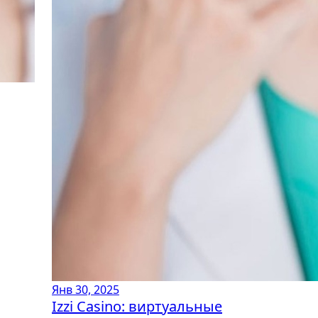
Янв 30, 2025
Izzi Casino: виртуальные